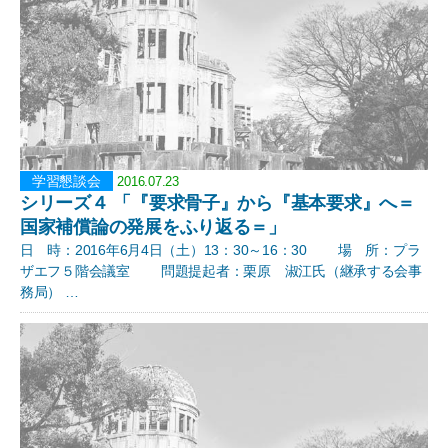
学習懇談会
2016.07.23
シリーズ４ 「『要求骨子』から『基本要求』へ＝
国家補償論の発展をふり返る＝」
日 時：2016年6月4日（土）13：30～16：30 場 所：プラ
ザエフ５階会議室 問題提起者：栗原 淑江氏（継承する会事
務局） …