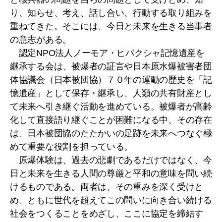
り、知らせ、考え、話し合い、行動する取り組みを
重ねてきた。そこには、今日と未来を生きる当事者
の意志がある。
認定NPO法人ノーモア・ヒバクシャ記憶遺産を
継承する会は、被爆者の証言や日本原水爆被害者団
体協議会（日本被団協）７０年の運動の歴史を「記
憶遺産」として保存・継承し、人類の共有財産とし
て未来へ引き継ぐ活動を進めている。被爆者が高齢
化して直接語り継ぐことが困難になる中、その存在
は、日本被団協のたたかいの足跡を未来へつなぐ極
めて重要な役割を担っている。
原爆体験は、過去の悲劇であるだけではなく、今
日と未来を生きる人間の尊厳と平和の意味を問い続
けるものである。両者は、その重みを深く受けと
め、ともに世代を超えてこの問いに向き合い続ける
社会をつくることをめざし、ここに協定を締結す