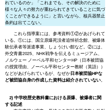
れているのか」「これまでも、その解決のために
様々な人々の努力が重ねられてきていることに気づ
くことができるように」と言いながら、核兵器禁止
条約は出てこない。
これら指導案には、参考資料①②があげられて
いる。①には、国立原爆死没者追悼祈念館、被爆体
験伝承者等派遣事業、しょうけい館など。②には、
外交青書2025、NHK戦争を伝えるミュージアム、
ノルウェー ノーベル平和センターHP（日本被団協
の授賞理由、ノーベル平和センター教材（英語））
などがあげられているが、なぜか
日本被団協HPな
ど被団協自身の作成した資料は紹介されていない
。
2) 中学校歴史教科書における原爆、被爆者に関
する記述