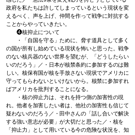
政府を私たちは許してしまっているという現状を変
えるべく、声を上げ、仲間を作って戦争に対抗する
ことからやっていきたい。
❹核抑止について
・「自国を守る」ために、脅す道具として多く
の国が所有し始めている現状を怖いと思った。戦争
のない核兵器のない世界を望むが、「どうしたらい
いのだろう」／・日本が核禁条約に参加するのは難
しい。核保有国が核を手放さない現状でアメリカに
守ってもらわないといけないから。核禁に参加すれ
ばアメリカを批判することになる。
・核の抑止力は、それを持つ側の加害性の現
れ。他者を加害したい者は、他社の加害性も信じて
疑わないのだろう／・田中さんの「話し合いで解決
する強い意志が必要」が大切だと思った／・核を
「抑止力」として用いている今の危険な状況を、知