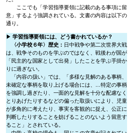
ここでも「学習指導要領に記載のある事項に留
意」するよう強調されている。文書の内容は以下の
通り。
▶
学習指導要領には、どう書かれているか？
〈小学校６年〉歴史：
日中戦争や第二次世界大戦
は、戦争そのものを学ぶのではなく、戦後わが国が
「民主的な国家として出発」したことを学ぶ手掛か
りに過ぎない。
「内容の扱い」では、「多様な見解のある事柄、
未確定な事柄を取り上げる場合には、…特定の事柄
を強調し過ぎたり、一面的な見解を十分な配慮なく
とりあげたりするなどの偏った取扱いにより、児童
が多角的に考えたり、事実を客観的に捉え、公正に
判断したりすることを妨げることのないよう留意す
ること」とされている。
中学・高校の場合も、同じこの文章が記されてい