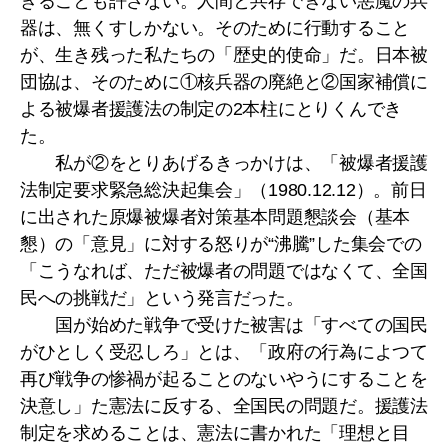
きることも許さない。人間と共存できない悪魔の兵
器は、無くすしかない。そのために行動すること
が、生き残った私たちの「歴史的使命」だ。日本被
団協は、そのために①核兵器の廃絶と②国家補償に
よる被爆者援護法の制定の2本柱にとりくんでき
た。
私が②をとりあげるきっかけは、「被爆者援護
法制定要求緊急総決起集会」（1980.12.12）。前日
に出された原爆被爆者対策基本問題懇談会（基本
懇）の「意見」に対する怒りが“沸騰”した集会での
「こうなれば、ただ被爆者の問題ではなくて、全国
民への挑戦だ」という発言だった。
国が始めた戦争で受けた被害は「すべての国民
がひとしく受忍しろ」とは、「政府の行為によつて
再び戦争の惨禍が起ることのないやうにすることを
決意し」た憲法に反する、全国民の問題だ。援護法
制定を求めることは、憲法に書かれた「理想と目