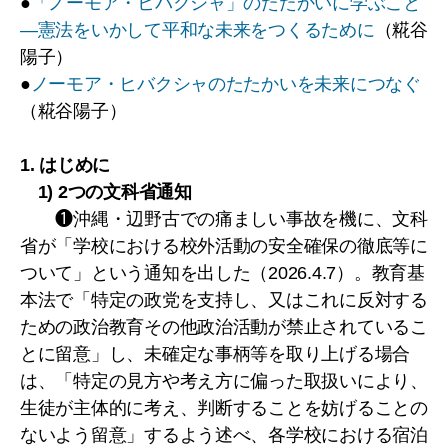
●
「ノーモア・ヒバクシャ」のたたかいに学ぶこと
―憲法をいかして平和な未来をつくるために
（糀谷
陽子）
●
ノーモア・ヒバクシャのたたかいを未来につなぐ
（糀谷陽子）
1. はじめに
1) 2つの文科省通知
❶沖縄・辺野古での痛ましい事故を機に、文科
省が「学校における校外活動の安全確保の徹底等に
ついて」という通知を出した（2026.4.7）。教育基
本法で「特定の政党を支持し、又はこれに反対する
ための政治教育その他政治活動が禁止されているこ
とに留意」し、未確定な事柄等を取り上げる場合
は、「特定の見方や考え方に偏った取扱いにより、
生徒が主体的に考え、判断することを妨げることの
ないよう留意」するよう述べ、各学校における宿泊