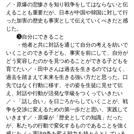
／・原爆の悲惨さを知り戦争をしてはならないと伝
えることも重要だが、日本が中国や韓国に対して行
った加害の歴史も事実として伝えていくべきだと感
じた。
❸自分にできること
・他者と共に対話を通じて自分の考えを紡いで
いくことのできる子ども、事実を前にして、自分が
どう変容したのかを見つめることができる子どもを
育てたい／・田中さんは過去を生きるのではなく、
過去を踏まえて未来を生きる強い方だと思った。口
先ではなく行動に移す、その姿を生徒に見せて伝
え、対話や行動が活発な学級をつくっていきたい
／・「話し合い」を日ごろからしていくことが、戦
争を交渉に変えるための第一歩だと思い、実践して
いきます／・原爆が「歴史としての知識」だった
が、私たちの行動で変化するものであることを強く
感じた／・憲法9条を変え戦力を持とうとしている