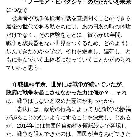
―「ノーモア・ヒバクシャ」のたたかいを未来
につなぐ
被爆者や戦争体験者の話を直接聞くことのできる
最後の世代である私たちには、あの日あの時の体験
だけでなく、その体験をもとに、彼らが80年間、
戦争も核兵器もない世界をつくるため、どのように
歩んできたのかを学び、それを継承し、連帯し、と
もに歩んでいく主体者になっていくことが求められ
ていると思う。
1) 戦後80年余、世界には戦争が続いていたが、
政府に戦争を起こさせなかった力は何か？
→ それ
は、戦争はしないと決めた憲法があったから
憲法には、政府の行為によって再び戦争の惨禍
が起ることのないようにすることを決意し、とある
が、2014年には集団的自衛権を閣議決定で容認し
た。戦争を阻んできたのは、国民が声をあげてきた