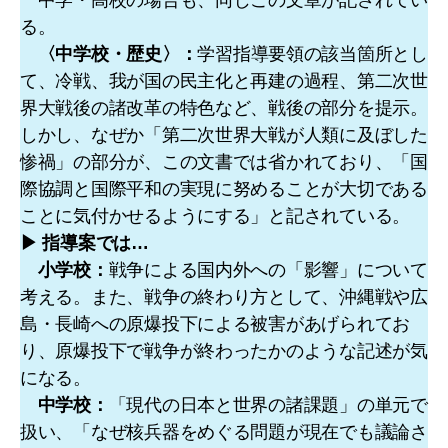
る。
〈中学校・歴史〉：
学習指導要領の該当箇所とし
て、冷戦、我が国の民主化と再建の過程、第二次世
界大戦後の諸改革の特色など、戦後の部分を提示。
しかし、なぜか「第二次世界大戦が人類に及ぼした
惨禍」の部分が、この文書では省かれており、「国
際協調と国際平和の実現に努めることが大切である
ことに気付かせるようにする」と記されている。
▶ 指導案では…
小学校：
戦争による国内外への「影響」について
考える。また、戦争の終わり方として、沖縄戦や広
島・長崎への原爆投下による被害があげられてお
り、原爆投下で戦争が終わったかのような記述が気
になる。
中学校：
「現代の日本と世界の諸課題」の単元で
扱い、「なぜ核兵器をめぐる問題が現在でも議論さ