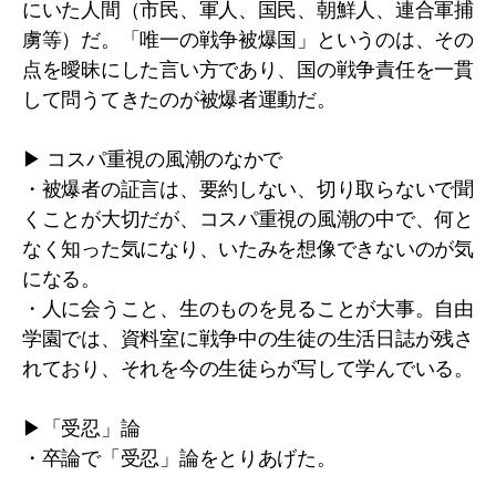
にいた人間（市民、軍人、国民、朝鮮人、連合軍捕
虜等）だ。「唯一の戦争被爆国」というのは、その
点を曖昧にした言い方であり、国の戦争責任を一貫
して問うてきたのが被爆者運動だ。
▶ コスパ重視の風潮のなかで
・被爆者の証言は、要約しない、切り取らないで聞
くことが大切だが、コスパ重視の風潮の中で、何と
なく知った気になり、いたみを想像できないのが気
になる。
・人に会うこと、生のものを見ることが大事。自由
学園では、資料室に戦争中の生徒の生活日誌が残さ
れており、それを今の生徒らが写して学んでいる。
▶「受忍」論
・卒論で「受忍」論をとりあげた。