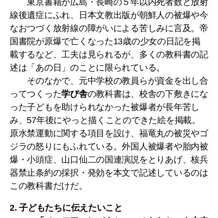
東京書籍が広島・長崎の５年以内死者数と放射
線後遺症にふれ、日本文教出版が朝鮮人の被爆や今
なおつづく放射線の障がいによる苦しみに言及。帝
国書院が原爆で亡くなった13歳の少女の日記を掲
載するなど、工夫は見られるが、多くの教科書の記
述は「あの日」のことに限られている。
そのなかで、元中学校の教員らが資金を出し合
ってつくった
学び舎
の教科書は、校舎の下敷きにな
った子どもを助けられなかった被爆者が長年苦し
み、57年後にやっと描くことのできた絵を掲載。
原水禁運動に関する項目を設け、福竜丸の被災やゴ
ジラの怒りにもふれている。外国人被爆者や胎内被
爆・小頭症、山口仙二の国連演説をとりあげ、核兵
器禁止条約の採択・発効を本文で記述しているのは
この教科書だけだ。
2. 子どもたちに伝えたいこと