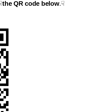
☟
the QR code below
.☟