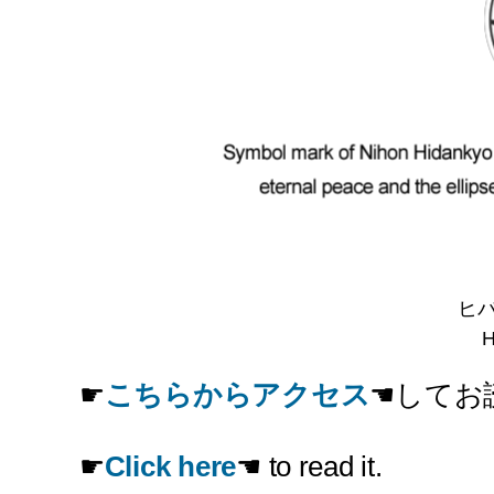
ヒ
H
☛
こちらからアクセス
☚してお
☛
Click here
☚ to read it.